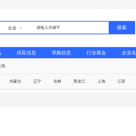
搜索
企业
讯
供应信息
求购信息
行业展会
企业
其他
内蒙古
辽宁
吉林
黑龙江
上海
江苏
广西
海南
重庆市
四川
贵州
云南