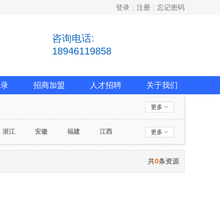
登录
|
注册
|
忘记密码
咨询电话:
18946119858
名录
招商加盟
人才招聘
关于我们
更多
浙江
安徽
福建
江西
更多
西藏
陕西
甘肃
青海
共
0
条资源