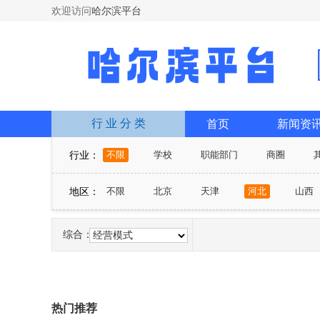
欢迎访问
哈尔滨平台
行 业 分 类
首页
新闻资
行业：
不限
学校
职能部门
商圈
地区：
不限
北京
天津
河北
山西
山东
河南
湖北
湖南
广东
综合：
宁夏
新疆
台湾
香港
澳门
经营模式
热门推荐