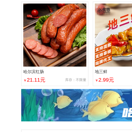
哈尔滨红肠
地三鲜
21.11
元
2.99
元
库存：不限量
￥
￥