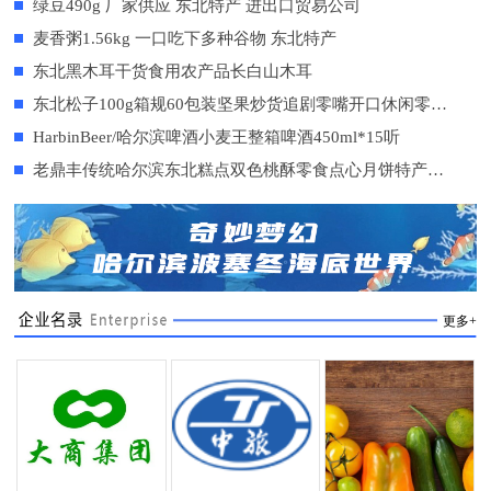
绿豆490g 厂家供应 东北特产 进出口贸易公司
麦香粥1.56kg 一口吃下多种谷物 东北特产
东北黑木耳干货食用农产品长白山木耳
东北松子100g箱规60包装坚果炒货追剧零嘴开口休闲零食小吃
HarbinBeer/哈尔滨啤酒小麦王整箱啤酒450ml*15听
老鼎丰传统哈尔滨东北糕点双色桃酥零食点心月饼特产核桃酥
更多+