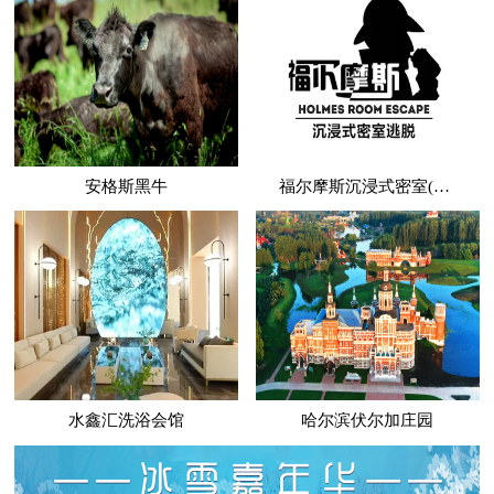
安格斯黑牛
福尔摩斯沉浸式密室(哈西万达店)
水鑫汇洗浴会馆
哈尔滨伏尔加庄园