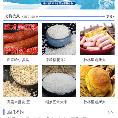
更多+
正宗哈尔滨风味红肠东北特产香肠熟食即食下酒菜
原粮稻花香2号 五常大米礼盒装批发团购 东北特产
秋林里道斯大虾糖400克蝦糖 秋林大虾酥糖 龙江特产 哈尔滨实体发货
高粱米批发 五谷杂粮 东北特产 和粮农业 为家人选择安全健康食品
稻乡五常大米批发 源头直供 核心产区 原粮稻花香2号
秋林里道斯大列巴 啤酒花发酵1.6kg 秋林立多夫斯大面包俄式果仁列巴
>>
热门求购