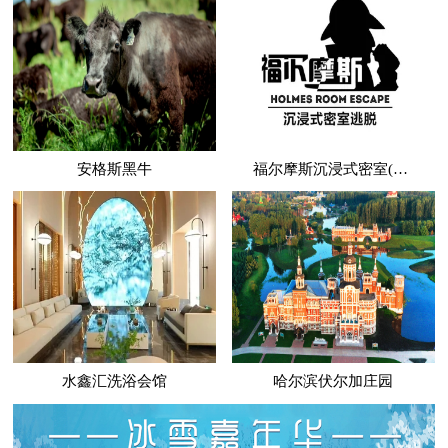
安格斯黑牛
福尔摩斯沉浸式密室(哈西万达店)
水鑫汇洗浴会馆
哈尔滨伏尔加庄园