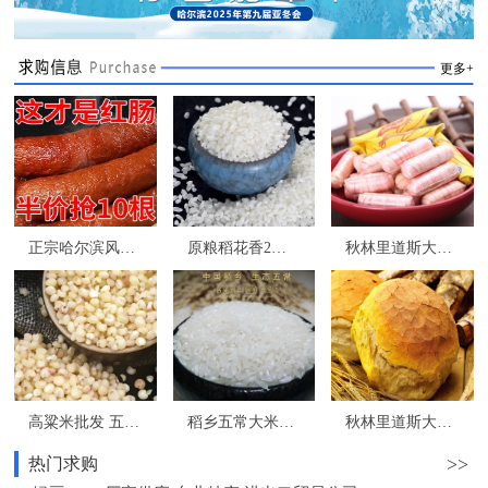
更多+
正宗哈尔滨风味红肠东北特产香肠熟食即食下酒菜
原粮稻花香2号 五常大米礼盒装批发团购 东北特产
秋林里道斯大虾糖400克蝦糖 秋林大虾酥糖 龙江特产 哈尔滨实体发货
高粱米批发 五谷杂粮 东北特产 和粮农业 为家人选择安全健康食品
稻乡五常大米批发 源头直供 核心产区 原粮稻花香2号
秋林里道斯大列巴 啤酒花发酵1.6kg 秋林立多夫斯大面包俄式果仁列巴
>>
热门求购