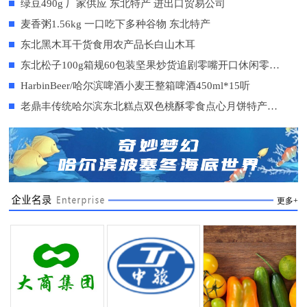
绿豆490g 厂家供应 东北特产 进出口贸易公司
麦香粥1.56kg 一口吃下多种谷物 东北特产
东北黑木耳干货食用农产品长白山木耳
东北松子100g箱规60包装坚果炒货追剧零嘴开口休闲零食小吃
HarbinBeer/哈尔滨啤酒小麦王整箱啤酒450ml*15听
老鼎丰传统哈尔滨东北糕点双色桃酥零食点心月饼特产核桃酥
更多+