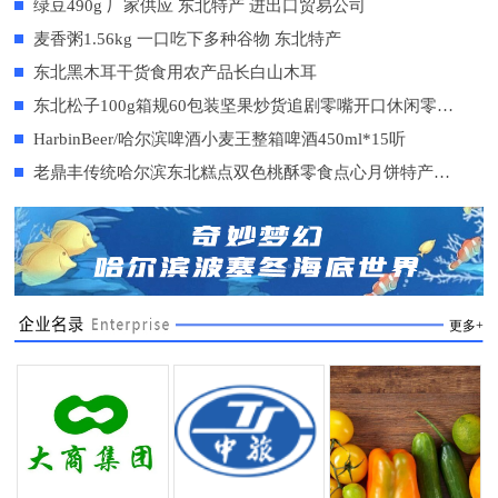
绿豆490g 厂家供应 东北特产 进出口贸易公司
麦香粥1.56kg 一口吃下多种谷物 东北特产
东北黑木耳干货食用农产品长白山木耳
东北松子100g箱规60包装坚果炒货追剧零嘴开口休闲零食小吃
HarbinBeer/哈尔滨啤酒小麦王整箱啤酒450ml*15听
老鼎丰传统哈尔滨东北糕点双色桃酥零食点心月饼特产核桃酥
更多+