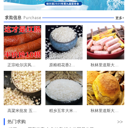
更多+
正宗哈尔滨风味红肠东北特产香肠熟食即食下酒菜
原粮稻花香2号 五常大米礼盒装批发团购 东北特产
秋林里道斯大虾糖400克蝦糖 秋林大虾酥糖 龙江特产 哈尔滨实体发货
高粱米批发 五谷杂粮 东北特产 和粮农业 为家人选择安全健康食品
稻乡五常大米批发 源头直供 核心产区 原粮稻花香2号
秋林里道斯大列巴 啤酒花发酵1.6kg 秋林立多夫斯大面包俄式果仁列巴
>>
热门求购