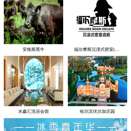
安格斯黑牛
福尔摩斯沉浸式密室(哈西万达店)
水鑫汇洗浴会馆
哈尔滨伏尔加庄园